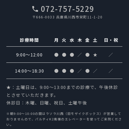
072-757-5229
〒666-0033 兵庫県川西市栄町11-1-20
診療時間
月
火
水
木
金
土
日・祝
9:00〜12:00
●
●
●
／
●
★
／
14:00〜18:30
●
●
●
／
●
／
／
★：土曜日は、9:00〜13:00までの診療で、午後休診
とさせていただきます。
休診日：木曜、日曜、祝日、土曜午後
※朝9:00～10:00の間はラソラ川西（旧モザイクボックス）が営業して
おりませんので、パルティK2南棟のエレベーターを使ってご来院くださ
い。